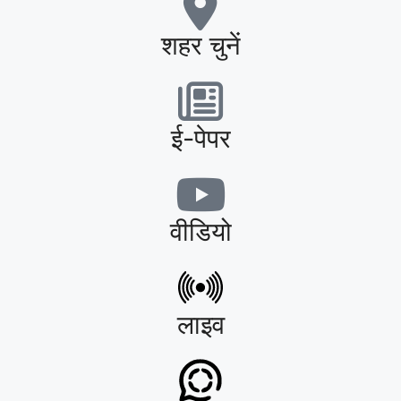
शहर चुनें
ई-पेपर
वीडियो
लाइव