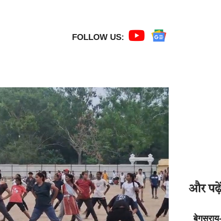
FOLLOW US:
और पढ़ें
बेगूसराय-