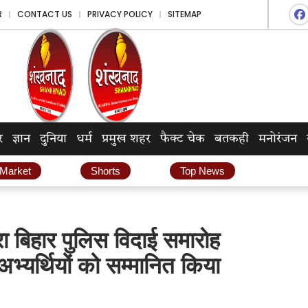
R
CONTACT US
PRIVACY POLICY
SITEMAP
र
ज्ञान
दुनिया
धर्म
प्रमुख शहर
फैक्ट चेक
बतकही
मनोरंजन
 Market
Shorts
Top News
ारा बिहार पुलिस विदाई समारोह
यर्थियों को सम्मानित किया