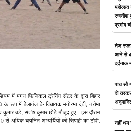
महोत्सव
रजनीश कु
प्रमोद च
तेज रफ्त
आने से 4
दर्दनाक 
पांच सौ 
दो तस्कर
ियम में मगध फिजिकल ट्रेनिंग सेंटर के द्वारा बिहार
अनुमानित
े रूप में बेलागंज के विधायक मनोरमा देवी, नरोमा
 कुमार बडे, संतोष कुमार छोटे मौजूद हुए। इस दौरान
 90 से अधिक चयनित अभ्यर्थियों को सिपाही का टोपी,
नहीं थम 