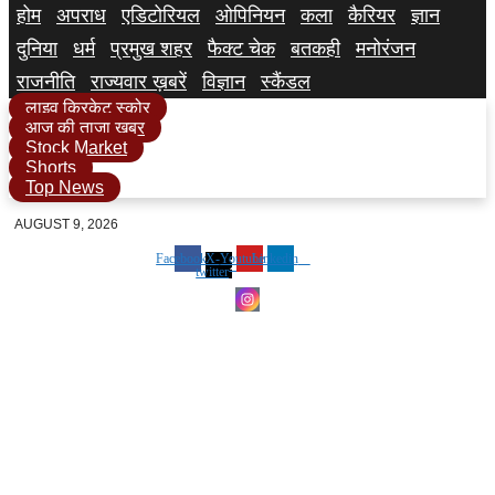
होम
अपराध
एडिटोरियल
ओपिनियन
कला
कैरियर
ज्ञान
दुनिया
धर्म
प्रमुख शहर
फैक्ट चेक
बतकही
मनोरंजन
राजनीति
राज्यवार ख़बरें
विज्ञान
स्कैंडल
लाइव क्रिकेट स्कोर
आज की ताजा खबर
Stock Market
Shorts
Top News
AUGUST 9, 2026
Facebook
X-
Youtube
Linkedin
twitter