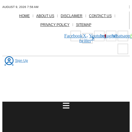
Skip
AUGUST 9, 2026 7:58 AM
to
content
HOME
ABOUT US
DISCLAIMER
CONTACT US
PRIVACY POLICY
SITEMAP
Facebook
X-
Youtube
Instagram
Whatsapp
twitter
Sign Up