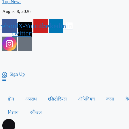
Top News
August 8, 2026
cebook
X-
Youtube
Linkedin
twitter
Sign Up
होम
अपराध
एडिटोरियल
ओपिनियन
कला
क
विज्ञान
स्कैंडल