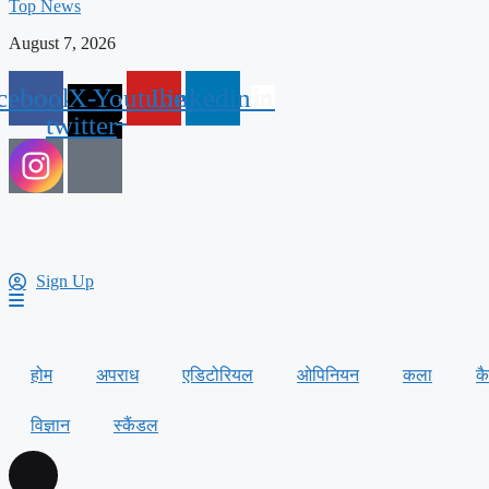
Top News
August 7, 2026
cebook
X-
Youtube
Linkedin
twitter
Sign Up
होम
अपराध
एडिटोरियल
ओपिनियन
कला
क
विज्ञान
स्कैंडल