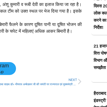
, अंशु कुमारी व रूबी देवी का इलाज किया जा रहा है।
दिवस 202
मेडिकल टीम को उक्त स्थल पर भेज दिया गया है। इसके
लोक कला
करने का 
मारी फैलने के कारण दूषित पानी या दूषित भोजन की
निर्देश!
ारी के चपेट में महिलाएं अधिक आकर बिमारी है।
21 हजार
वित्त पो
विभाग और
gram
समझौता :
up
NEXT
भारत रत्न बाबा साहब डॉ० भीमराव अम्बेडकर जी की जयंती पर राज्यपाल एवं मुख्यमंत्री ने श्रद्धांजलि अर्पित की!
हैदराबाद
इंडस्ट्र