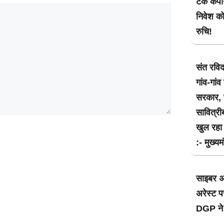
टेक कंपनि
निवेश क
रुचि!
संत रविद
गांव-गां
सरकार, स
सावित्री
खुल रहा 
:- मुख्यमं
साइबर 
अरेस्ट 
DGP ने 