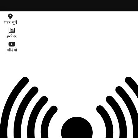
शहर चुनें
ई-पेपर
वीडियो