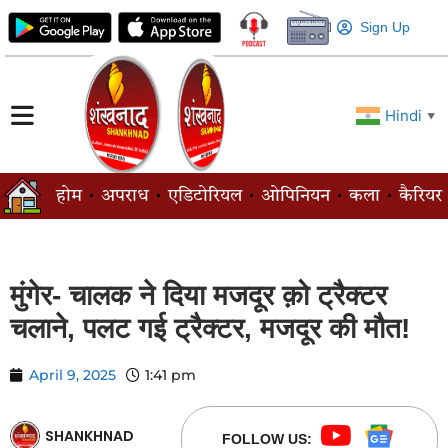
Sign Up
Hindi
▼
होम
अपराध
एडिटोरियल
ओपिनियन
कला
कैरियर
मुंगेर- चालक ने दिया मजदूर क़ो ट्रैक्टर
चलाने, पलट गई ट्रैक्टर, मजदूर की मौत!
April 9, 2025
1:41 pm
SHANKHNAD
FOLLOW US: