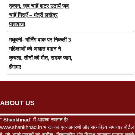
दुकान, ज़ब चाहें शटर उठायें ज़ब
चाहें गिराएँ – मंत्री लखेद्र
पासवान!
मधुबनी- मॉर्निंग वाक पर निकलीं 3
महिलाओं को अज्ञात वाहन ने
कुचला, तीनों की मौत, सड़क जाम,
हँगामा!
ABOUT US
”
Shankhnad
” में आपका स्वागत है!
www.shankhnad.in भारत का एक अग्रणी और सत्यप्रिय समाचार पोर्टल
है, जो अपने पाठकों को सटीक, विश्वसनीय और निष्पक्ष समाचार प्रदान करने