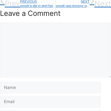
Prev
Next
PREVIOUS
NEXT
रामनवमी के मौके पर संम्पूर्ण जिले में निकाली गई कई शोभा यात्राएँ!
रामनवमी जुलूस शोभायात्रा भब्य रूप में सम्पन्न,चप्पे चप्पे पर रही पुलिस की तैनाती!
Leave a Comment
Comment
Name
Email