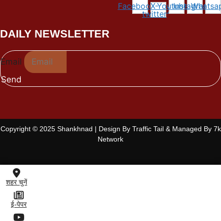
Facebook
X-
Youtube
Instagram
Whatsa
twitter
DAILY NEWSLETTER
Email
Send
Copyright © 2025 Shankhnad | Design By Traffic Tail & Managed By 7k
Network
शहर चुनें
ई-पेपर