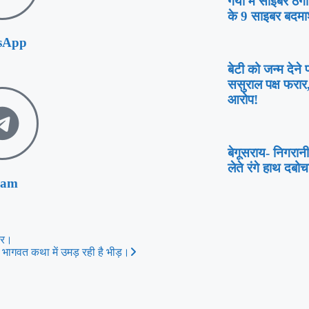
गया में साइबर ठग
के 9 साइबर बदमा
sApp
बेटी को जन्म देने
ससुराल पक्ष फरा
आरोप!
बेगूसराय- निगरानी
लेते रंगे हाथ दबोच
ram
ार।
, भागवत कथा में उमड़ रही है भीड़।