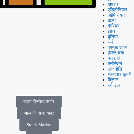
अपराध
एडिटोरियल
ओपिनियन
कला
कैरियर
ज्ञान
दुनिया
धर्म
प्रमुख शहर
फैक्ट चेक
बतकही
मनोरंजन
राजनीति
राज्यवार ख़बरें
विज्ञान
स्कैंडल
लाइव क्रिकेट स्कोर
आज की ताजा खबर
Stock Market