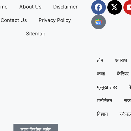
ome
About Us
Disclaimer
Contact Us
Privacy Policy
Sitemap
होम
अपराध
कला
कैरियर
प्रमुख शहर
फ
मनोरंजन
राज
विज्ञान
स्कैंड
लाइव क्रिकेट स्कोर