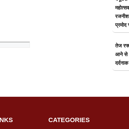
महोत्स
रजनीश क
प्रमोद 
तेज रफ्
आने से 
दर्दनाक
INKS
CATEGORIES