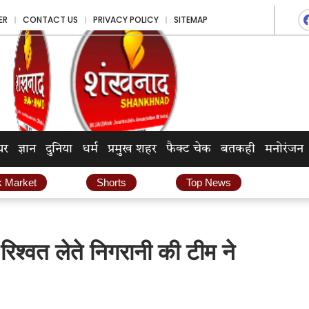
ER
CONTACT US
PRIVACY POLICY
SITEMAP
यर
ज्ञान
दुनिया
धर्म
प्रमुख शहर
फैक्ट चेक
बतकही
मनोरंजन
k Market
Shorts
Top News
श्वत लेते निगरानी की टीम ने