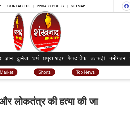
R
CONTACT US
PRIVACY POLICY
SITEMAP
र
ज्ञान
दुनिया
धर्म
प्रमुख शहर
फैक्ट चेक
बतकही
मनोरंजन
 Market
Shorts
Top News
और लोकतंत्र की हत्या की जा