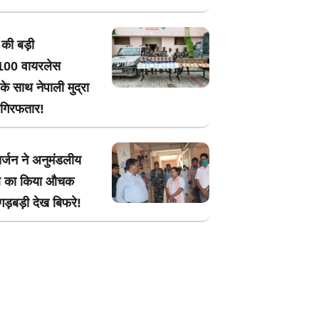
की बड़ी
ई,100 वायरलेस
 साथ नेपाली मुद्रा
 गिरफतार!
र्जन ने अनुमंडलीय
ल का किया औचक
,गड़बड़ी देख बिफरे!