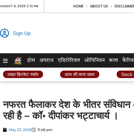
HOME
ABOUT US
DISCLAIME
AUGUST 6, 2026 2:12 PM
Sign Up
होम
अपराध
एडिटोरियल
ओपिनियन
कला
कैरिय
लाइव क्रिकेट स्कोर
आज की ताजा खबर
Stock
नफरत फैलाकर देश के भीतर संविधान 
रही है – कॉ॰ दीपांकर भट्टाचार्य ।
May 23, 2025
11:48 pm