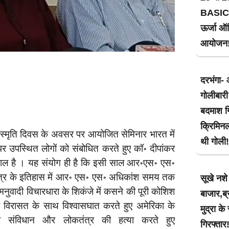
BASIC
ऊर्जा ऑड
आयोजन
दरभंगा- 
गोलीबारी
बदमाश गि
क्रिमिन
सरे स्मृति दिवस के अवसर पर आयोजित सेमिनार भारत में
थी गोली!
 उपस्थित लोगों को संबोधित करते हुए कॉ॰ दीपांकर
 साल है । यह संयोग ही है कि इसी साल आर॰एस॰ एस॰
कतंत्र के इतिहास में आर॰ एस॰ एस॰ अधिकांश समय तक
सूखे नश
-मनुवादी विचारधारा के शिकंजे में कसने की पूरी कोशिश
बाजार,ब्
 विरासत के साथ विश्वासघात करते हुए अमेरिका के
मुद्रा क
र संविधान और लोकतंत्र की हत्या करते हुए
गिरफ्तार