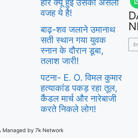
हार क्यूँ हुई उसका असली
वजह ये है!
D
N
बाढ़-शव जलाने उमानाथ
सती स्थान गया युवक
स्नान के दौरान डूबा,
तलाश जारी!
पटना- E. O. विमल कुमार
हत्याकांड पकड़ रहा तूल,
कैंडल मार्च और नारेबाजी
करते निकले लोग!
 & Managed by 7k Network