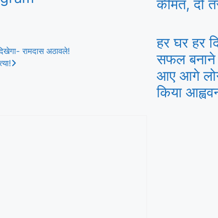
कीमत, दो तस
हर घर हर दि
 दिखेगा- रामदास अठावले!
सफल बनाने 
्या!
आए आगे लोग
किया आह्वव