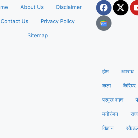
ome
About Us
Disclaimer
Contact Us
Privacy Policy
Sitemap
होम
अपराध
कला
कैरियर
प्रमुख शहर
फ
मनोरंजन
राज
विज्ञान
स्कैंड