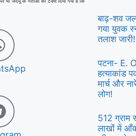
र भी जदयू के नेताओं को टैक्स दिया गया है कि
बाढ़-शव जला
गया युवक स्
तलाश जारी!
पटना- E. O
tsApp
हत्याकांड प
मार्च और ना
लोग!
512 ग्राम स
लाखों में आ
egram